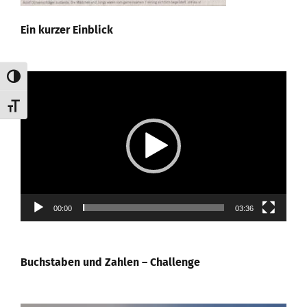
Ein kurzer Einblick
Umschalten auf hohe Kontraste
Video-
Player
Schrift vergrößern
00:00
03:36
Buchstaben und Zahlen – Challenge