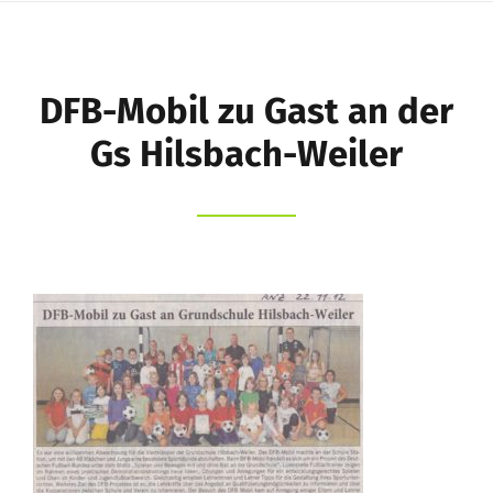
Schule
Schüler
DFB-Mobil zu Gast an der
Eltern
Gs Hilsbach-Weiler
Kernzeitbetreuung e.V.
Förderverein
Suche
nach: