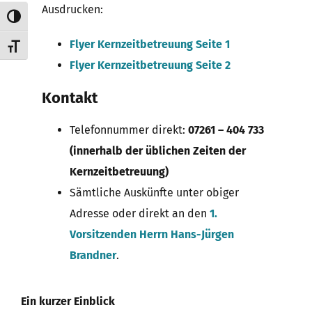
Ausdrucken:
Umschalten auf hohe Kontraste
Flyer Kernzeitbetreuung Seite 1
Schrift vergrößern
Flyer Kernzeitbetreuung Seite 2
Kontakt
Telefonnummer direkt:
07261 – 404 733
(innerhalb der üblichen Zeiten der
Kernzeitbetreuung)
Sämtliche Auskünfte unter obiger
Adresse oder direkt an den
1.
Vorsitzenden Herrn Hans-Jürgen
Brandner
.
Ein kurzer Einblick