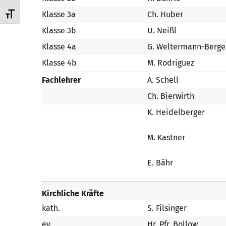
Klasse 3a
Ch. Huber
Schrift vergrößern
Klasse 3b
U. Neißl
Klasse 4a
G. Weltermann-Berge
Klasse 4b
M. Rodriguez
Fachlehrer
A. Schell
Ch. Bierwirth
K. Heidelberger
M. Kastner
E. Bähr
Kirchliche Kräfte
kath.
S. Filsinger
ev.
Hr. Pfr. Bollow