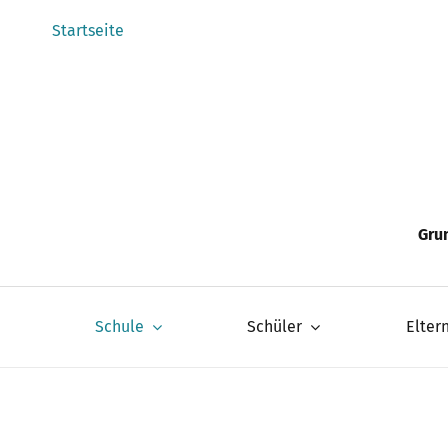
Zum
Startseite
Inhalt
springen
Gru
Schule
Schüler
Elter