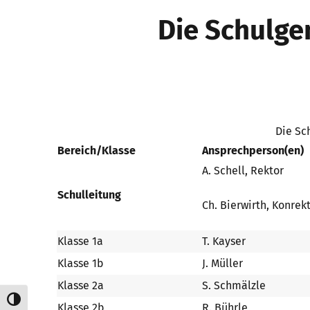
Die Schulge
Die Sc
Bereich/Klasse
Ansprechperson(en)
A. Schell, Rektor
Schulleitung
Ch. Bierwirth, Konrek
Klasse 1a
T. Kayser
Klasse 1b
J. Müller
Klasse 2a
S. Schmälzle
Umschalten auf hohe Kontraste
Klasse 2b
R. Bührle