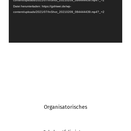
content/uploads/2021/07/InShot_20210209_084444439.mp4?_=2
Datei herunterladen: https://gshiwei.de/wp-
content/uploads/2021/07/InShot_20210209_084444439.mp4?_=2
Organisatorisches