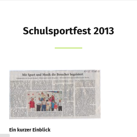
Schule
Schüler
Schulsportfest 2013
Eltern
Kernzeitbetreuung e.V.
Förderverein
Suche
nach:
Ein kurzer Einblick