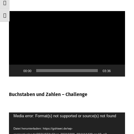
Umschalten auf hohe Kontraste
Video-
Schrift vergrößern
Player
00:00
03:36
Buchstaben und Zahlen – Challenge
Video-
Media error: Format(s) not supported or source(s) not found
Player
Datei herunterladen: https://gshiwei.de/wp-