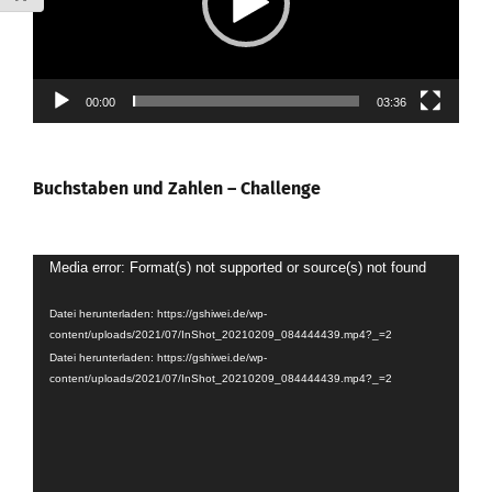
00:00
03:36
Buchstaben und Zahlen – Challenge
Video-
Media error: Format(s) not supported or source(s) not found
Player
Datei herunterladen: https://gshiwei.de/wp-
content/uploads/2021/07/InShot_20210209_084444439.mp4?_=2
Datei herunterladen: https://gshiwei.de/wp-
content/uploads/2021/07/InShot_20210209_084444439.mp4?_=2