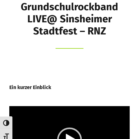
Grundschulrockband
Eltern
LIVE@ Sinsheimer
Stadtfest – RNZ
Kernzeitbetreuung e.V.
Förderverein
Suche
nach:
Ein kurzer Einblick
Video-
Player
Umschalten auf hohe Kontraste
Schrift vergrößern