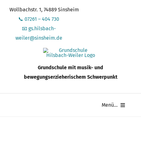
Zum
Wollbachstr. 1, 74889 Sinsheim
Inhalt
📞 07261 – 404 730
springen
📧 gs.hilsbach-
weiler@sinsheim.de
Grundschule mit musik- und
bewegungserzieherischem Schwerpunkt
Menü...
Schule
Schüler