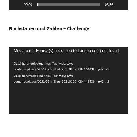
00:00
03:36
Buchstaben und Zahlen – Challenge
Video-
Media error: Format(s) not supported or source(s) not found
Player
Datei herunterladen: https://gshiwei.de/wp-
content/uploads/2021/07/InShot_20210209_084444439.mp4?_=2
Datei herunterladen: https://gshiwei.de/wp-
content/uploads/2021/07/InShot_20210209_084444439.mp4?_=2