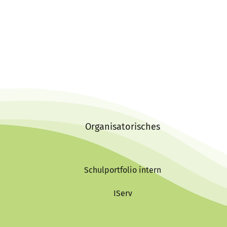
Organisatorisches
Schulportfolio intern
IServ