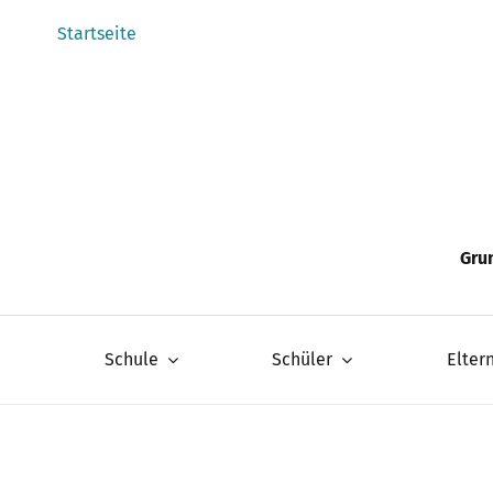
Zum
Startseite
Inhalt
springen
Gru
Schule
Schüler
Elter