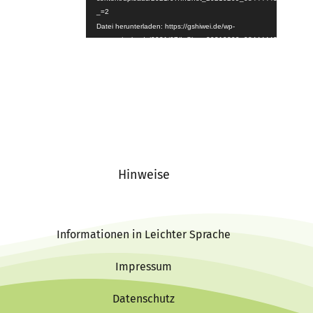
_=2
Datei herunterladen: https://gshiwei.de/wp-
content/uploads/2021/07/InShot_20210209_084444439.mp4?
_=2
Hinweise
Informationen in Leichter Sprache
Impressum
Datenschutz