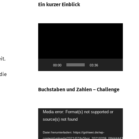
Ein kurzer Einblick
Video-
Player
it.
00:00
03:36
die
Buchstaben und Zahlen – Challenge
Video-
Media error: Format(s) not supported or
source(s) not found
Player
Datei herunterladen: https://gshiwei.de/wp-
content/uploads/2021/07/InShot_20210209_084444439.mp4?