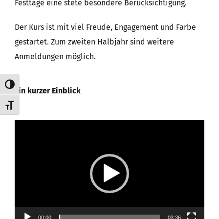
Festtage eine stete besondere Berücksichtigung.
Der Kurs ist mit viel Freude, Engagement und Farbe
gestartet. Zum zweiten Halbjahr sind weitere
Anmeldungen möglich.
Umschalten auf hohe Kontraste
Ein kurzer Einblick
Schrift vergrößern
Video-
Player
00:00
03:36