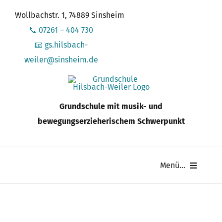
Zum
Wollbachstr. 1, 74889 Sinsheim
Inhalt
📞 07261 – 404 730
springen
📧 gs.hilsbach-
weiler@sinsheim.de
Grundschule mit musik- und
bewegungserzieherischem Schwerpunkt
Menü...
Schule
Schüler