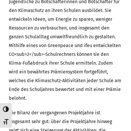
Jugendliche zu Botschafterinnen und Botschafter für
den Klimaschutz an ihren Schulen ausbildet. Sie
entwickeln Ideen, um Energie zu sparen, weniger
Ressourcen zu verbrauchen, und insgesamt den
ganzen Schulalltag umweltfreundlich zu gestalten.
Mithilfe eines von Greenpeace und ifeu entwickelten
CO<sub>2</sub>-Schulrechners können sie den
Klima-Fußabdruck ihrer Schule ermitteln. Zudem
wird ein bewährtes Prämiensystem fortgeführt,
welches die Klimaschutz-Aktivitäten jeder Schule am
Ende des Schuljahres bewertet und mit einer Prämie
belohnt.
Umschalten auf hohe Kontraste
Die Bilanz der vergangenen Projektjahre ist
insgesamt sehr gut: über die Projektjahre hinweg
Schrift vergrößern
zeigt sich eine Steigerung der Aktivitäten; die