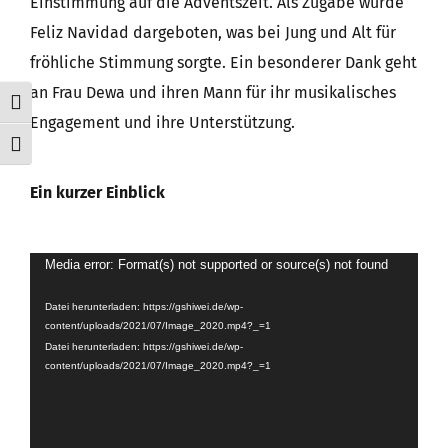
Einstimmung auf die Adventszeit. Als Zugabe wurde
Feliz Navidad dargeboten, was bei Jung und Alt für
fröhliche Stimmung sorgte. Ein besonderer Dank geht
an Frau Dewa und ihren Mann für ihr musikalisches
Umschalten auf hohe Kontraste
Engagement und ihre Unterstützung.
Schrift vergrößern
Ein kurzer Einblick
Video-
Media error: Format(s) not supported or source(s) not found
Player
Datei herunterladen: https://gshiwei.de/wp-
content/uploads/2021/07/Image_2020.mp4?_=1
Datei herunterladen: https://gshiwei.de/wp-
content/uploads/2021/07/Image_2020.mp4?_=1