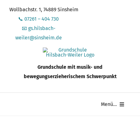
Zum
Wollbachstr. 1, 74889 Sinsheim
Inhalt
📞 07261 – 404 730
springen
📧 gs.hilsbach-
weiler@sinsheim.de
Grundschule mit musik- und
bewegungserzieherischem Schwerpunkt
Menü...
Schule
Schüler