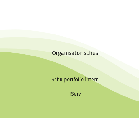
Organisatorisches
Schulportfolio intern
IServ