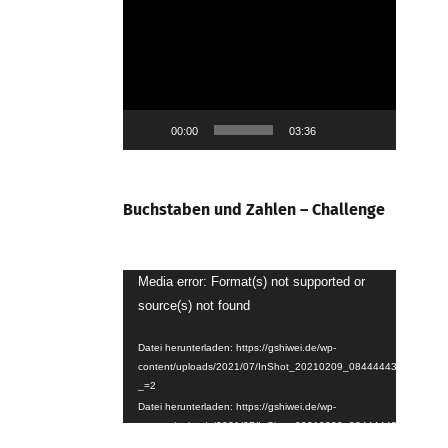
Video-
Player
00:00
03:36
Buchstaben und Zahlen – Challenge
Video-
Media error: Format(s) not supported or
source(s) not found
Player
Datei herunterladen: https://gshiwei.de/wp-
content/uploads/2021/07/InShot_20210209_084444439.mp4?
_=2
Datei herunterladen: https://gshiwei.de/wp-
content/uploads/2021/07/InShot_20210209_084444439.mp4?
_=2