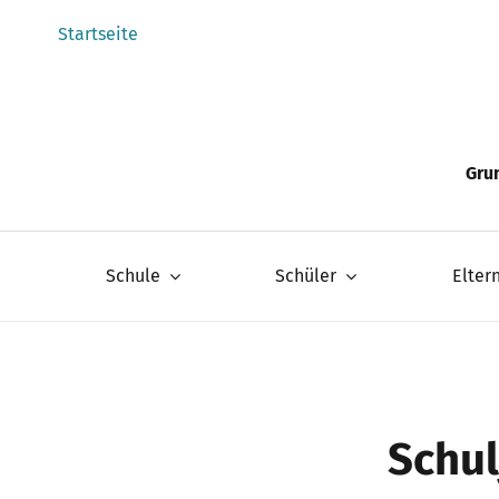
Zum
Startseite
Inhalt
springen
Gru
Schule
Schüler
Elter
Schul