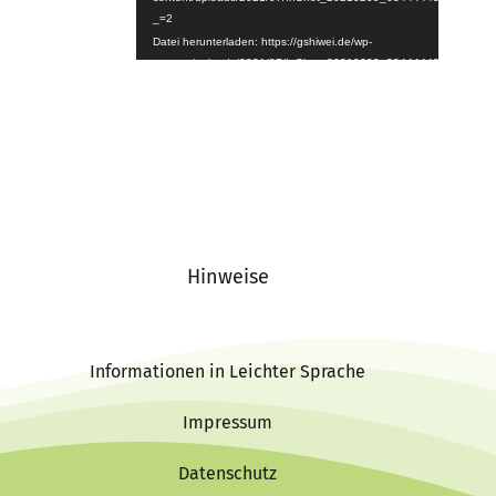
_=2
Datei herunterladen: https://gshiwei.de/wp-
content/uploads/2021/07/InShot_20210209_084444439.mp4?
_=2
Hinweise
Informationen in Leichter Sprache
Impressum
Datenschutz