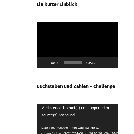
Ein kurzer Einblick
Video-
Player
00:00
03:36
Buchstaben und Zahlen – Challenge
Video-
Media error: Format(s) not supported or
source(s) not found
Player
Datei herunterladen: https://gshiwei.de/wp-
content/uploads/2021/07/InShot_20210209_084444439.mp4?