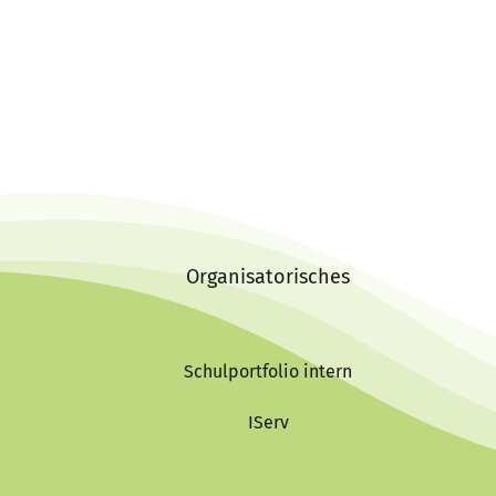
Organisatorisches
Schulportfolio intern
IServ