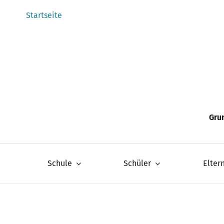
Zum
Startseite
Inhalt
springen
Gru
Schule
Schüler
Elter