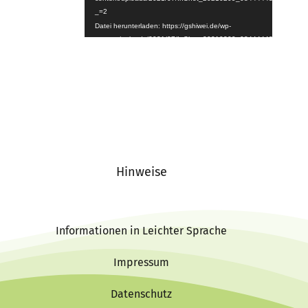
_=2
Datei herunterladen: https://gshiwei.de/wp-
content/uploads/2021/07/InShot_20210209_084444439.mp4?
_=2
Hinweise
Informationen in Leichter Sprache
Impressum
Datenschutz