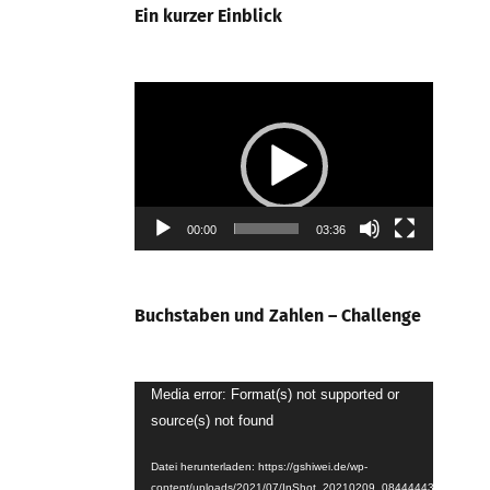
Ein kurzer Einblick
Video-
Player
00:00
03:36
Buchstaben und Zahlen – Challenge
Video-
Media error: Format(s) not supported or
source(s) not found
Player
Datei herunterladen: https://gshiwei.de/wp-
content/uploads/2021/07/InShot_20210209_084444439.mp4?