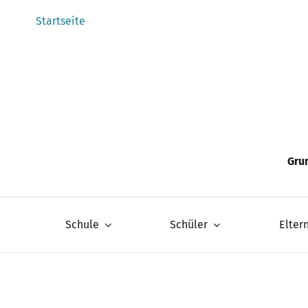
Zum
Startseite
Inhalt
springen
Gru
Schule
Schüler
Elter