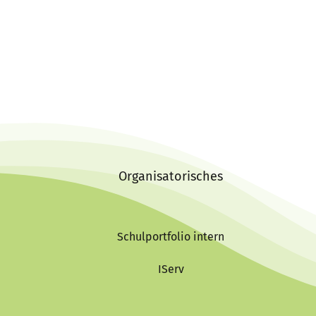
Organisatorisches
Schulportfolio intern
IServ