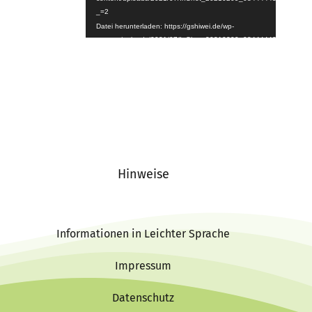
_=2
Datei herunterladen: https://gshiwei.de/wp-
content/uploads/2021/07/InShot_20210209_084444439.mp4?
_=2
Hinweise
Informationen in Leichter Sprache
Impressum
Datenschutz