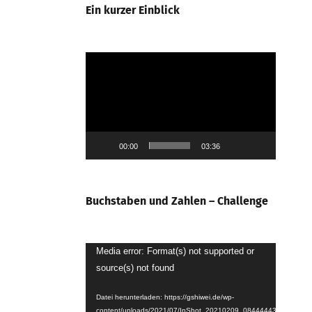
Ein kurzer Einblick
Video-
Player
00:00
03:36
Buchstaben und Zahlen – Challenge
Video-
Media error: Format(s) not supported or
source(s) not found
Player
Datei herunterladen: https://gshiwei.de/wp-
content/uploads/2021/07/InShot_20210209_084444439.mp4?