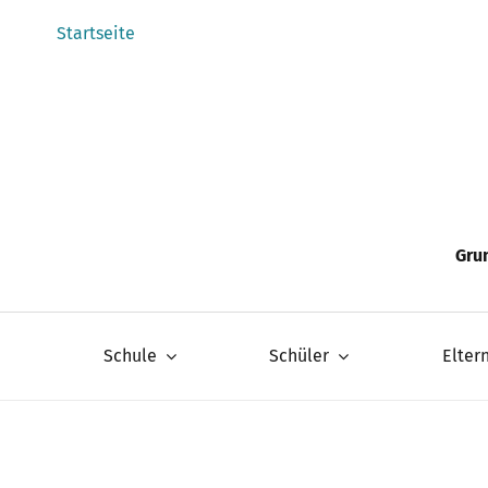
Zum
Startseite
Inhalt
springen
Gru
Schule
Schüler
Elter