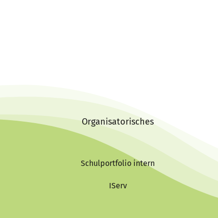
Organisatorisches
Schulportfolio intern
IServ