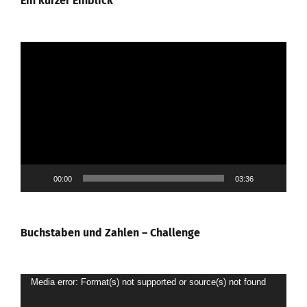
Ein kurzer Einblick
Video-
Player
00:00
03:36
Buchstaben und Zahlen – Challenge
Video-
Media error: Format(s) not supported or source(s) not found
Player