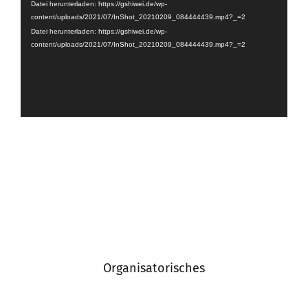
Datei herunterladen: https://gshiwei.de/wp-
content/uploads/2021/07/InShot_20210209_084444439.mp4?_=2
Datei herunterladen: https://gshiwei.de/wp-
content/uploads/2021/07/InShot_20210209_084444439.mp4?_=2
Organisatorisches