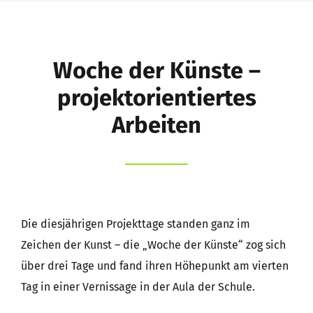
Schule
Schüler
Woche der Künste –
Eltern
projektorientiertes
Arbeiten
Kernzeitbetreuung e.V.
Förderverein
Suche
Die diesjährigen Projekttage standen ganz im
nach:
Zeichen der Kunst – die „Woche der Künste“ zog sich
über drei Tage und fand ihren Höhepunkt am vierten
Tag in einer Vernissage in der Aula der Schule.