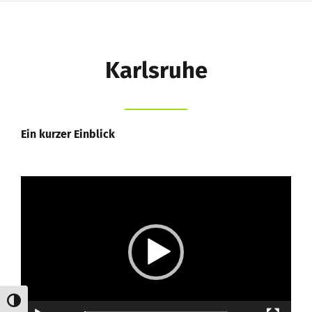
Schule
Schüler
Karlsruhe
Eltern
Kernzeitbetreuung e.V.
Ein kurzer Einblick
Förderverein
Video-
Suche
Player
nach:
Umschalten auf hohe Kontraste