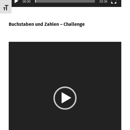
00:00
03:36
Schrift vergrößern
Buchstaben und Zahlen – Challenge
Video-
Player