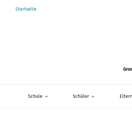
Zum
Startseite
Inhalt
springen
Gru
Schule
Schüler
Elter